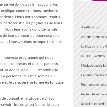
eur ou ma donneuse?
En Espagne, les
j’explique comment nous, médecins,
s patients. Nous nous sommes rendus
es caractéristiques physiques de leurs
À réfléchir sur
érêts… Nous leur avons donc demandé
ité de leur donneur ou donneuse soit
Au jour le jour dans
ntissant. Nous voulons presque tous que
Le blog de la fertili
LGTBI – Rainbow Fe
 un nouveau programme qui nous
 de nos donneurs et de nos patients.
Musique depuis le d
u la donneuse qui lui ressemble le
Patients sous trai
 La personnalité est la somme du
e et le caractère se forme en fonction
Pour en savoir plu
Recherche et innov
de connaître l’attitude de chacun
Sexualité et sterilit
rcevoir l’information (sensorielle ou