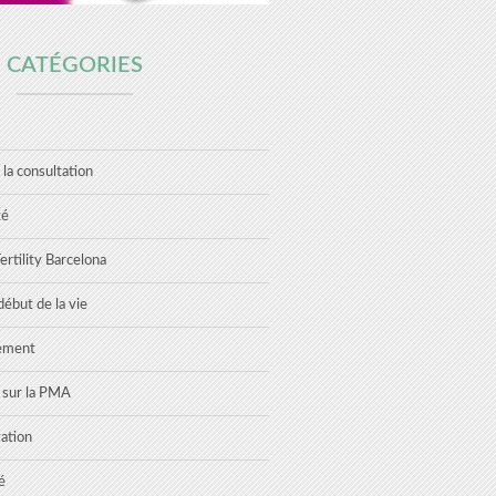
CATÉGORIES
 la consultation
té
rtility Barcelona
ébut de la vie
tement
s sur la PMA
ation
é