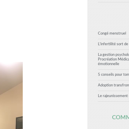
Congé menstruel
L’infertilité sort de
La gestion psychol
Procréation Médic
émotionnelle
5 conseils pour to
Adoption transfron
Le rajeunissement 
COMM