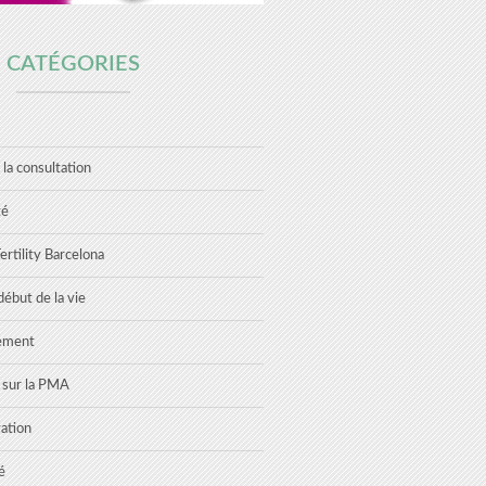
CATÉGORIES
 la consultation
té
rtility Barcelona
ébut de la vie
tement
s sur la PMA
ation
é