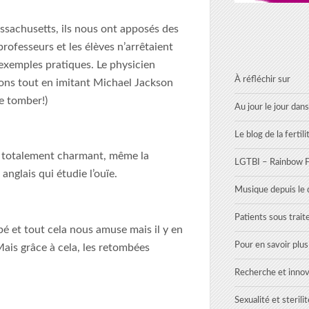
ssachusetts, ils nous ont apposés des
rofesseurs et les élèves n’arrêtaient
exemples pratiques. Le physicien
À réfléchir sur
lons tout en imitant Michael Jackson
re tomber!)
Au jour le jour dans
Le blog de la fertili
s, totalement charmant, même la
LGTBI – Rainbow Fe
nglais qui étudie l’ouïe.
Musique depuis le d
Patients sous trai
é et tout cela nous amuse mais il y en
Pour en savoir plu
 Mais grâce à cela, les retombées
Recherche et innov
Sexualité et sterilit