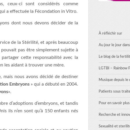
ons, ceux-ci sont considérés comme
qui a effectuée la Fécondation in Vitro.
ryons dont nous devons décider de la
À réfléchir sur
vice de la Stérilité, et après beaucoup
Au jour le jour dans
e pouvait pas être simplement sujette à
Le blog de la fertili
partager cette responsabilité avec la
n les aidant à trouver une mère.
LGTBI – Rainbow Fe
e, mais nous avons décidé de destiner
Musique depuis le d
tion Embryons
» qui a débuté en 2004.
yons
».
Patients sous trai
bre d’adoptions d’embryons, et tandis
Pour en savoir plu
nis ils n’en sont qu’à 150 enfants nés
Recherche et innov
Sexualité et sterilit