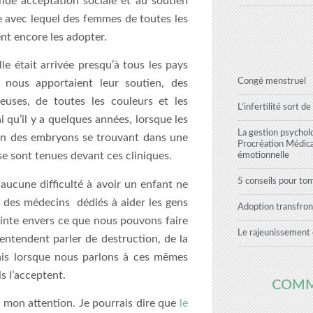
ande acceptation sociale et au soutien
sme avec lequel des femmes de toutes les
ent encore les adopter.
 était arrivée presqu’à tous les pays
Congé menstruel
nous apportaient leur soutien, des
ieuses, de toutes les couleurs et les
L’infertilité sort de
i qu’il y a quelques années, lorsque les
La gestion psychol
ion des embryons se trouvant dans une
Procréation Médic
se sont tenues devant ces cliniques.
émotionnelle
5 conseils pour to
aucune difficulté à avoir un enfant ne
 des médecins dédiés à aider les gens
Adoption transfron
rainte envers ce que nous pouvons faire
Le rajeunissement 
entendent parler de destruction, de la
Mais lorsque nous parlons à ces mêmes
s l’acceptent.
COMM
é mon attention. Je pourrais dire que
le