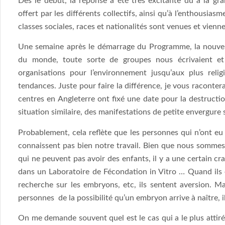
Dès le début, la réponse a été très excitante dû à la gr
offert par les différents collectifs, ainsi qu’à l’enthousia
classes sociales, races et nationalités sont venues et vienn
Une semaine après le démarrage du Programme, la nouvelle
du monde, toute sorte de groupes nous écrivaient et 
organisations pour l’environnement jusqu’aux plus relig
tendances. Juste pour faire la différence, je vous racontera
centres en Angleterre ont fixé une date pour la destruct
situation similaire, des manifestations de petite envergure 
Probablement, cela reflète que les personnes qui n’ont eu 
connaissent pas bien notre travail. Bien que nous sommes
qui ne peuvent pas avoir des enfants, il y a une certain c
dans un Laboratoire de Fécondation in Vitro … Quand ils 
recherche sur les embryons, etc, ils sentent aversion. 
personnes de la possibilité qu’un embryon arrive à naître, il
On me demande souvent quel est le cas qui a le plus attir