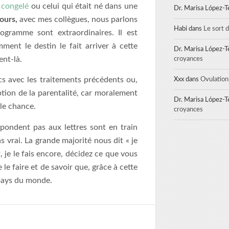
 congelé
ou celui qui était né dans une
Dr. Marisa López-T
jours,
avec mes collègues, nous parlons
Habi
dans
Le sort 
ogramme sont extraordinaires. Il est
ent le destin le fait arriver à cette
Dr. Marisa López-T
ent-là.
croyances
cs avec les traitements précédents ou,
Xxx
dans
Ovulation
tion de la parentalité, car moralement
Dr. Marisa López-T
lle chance.
croyances
épondent pas aux lettres sont en train
 vrai. La grande majorité nous dit « je
, je le fais encore, décidez ce que vous
le faire et de savoir que, grâce à cette
pays du monde.