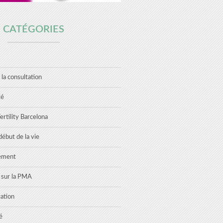
CATÉGORIES
 la consultation
té
rtility Barcelona
ébut de la vie
tement
s sur la PMA
ation
é